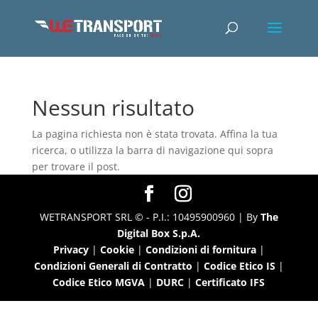
Nessun risultato
La pagina richiesta non è stata trovata. Affina la tua
ricerca, o utilizza la barra di navigazione qui sopra
per trovare il post.
WETRANSPORT SRL © - P.I.: 10495900960 | By
The
Digital Box S.p.A.
Privacy
|
Cookie
|
Condizioni di fornitura
|
Condizioni Generali di Contratto
|
Codice Etico IS
|
Codice Etico MGVA
|
DURC
|
Certificato IFS